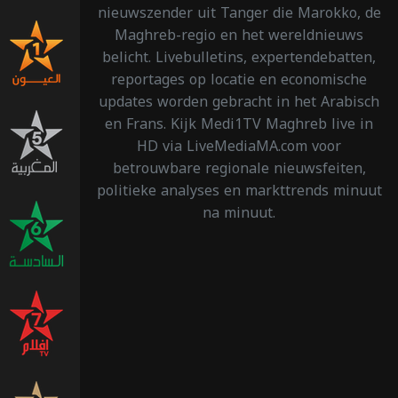
nieuwszender uit Tanger die Marokko, de
Maghreb-regio en het wereldnieuws
Laayoune
belicht. Livebulletins, expertendebatten,
TV HD
reportages op locatie en economische
updates worden gebracht in het Arabisch
en Frans. Kijk Medi1TV Maghreb live in
Al
Maghribia
HD via LiveMediaMA.com voor
HD
betrouwbare regionale nieuwsfeiten,
politieke analyses en markttrends minuut
na minuut.
Assadissa
HD
Aflam
TV
HD