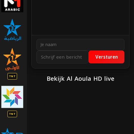
Arabic
Arryadia
HD
Al
Versturen
Aoula
TNT
HD
Bekijk Al Aoula HD live
TNT
2M
TNT
HD
TNT