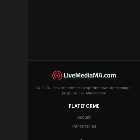
© 2026 · Environnement d'expérimentation technique
propulsé par
AtlasStream
PLATEFORME
Accueil
Partenaires