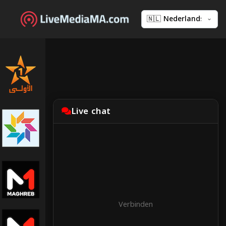
Al
Aoula
HD
Live chat
2M
TV
HD
Medi1TV
Maghreb
Verbinden
Medi1TV