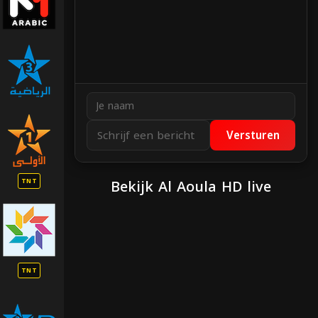
Arabic
Arryadia
HD
Al
Versturen
Aoula
TNT
HD
Bekijk Al Aoula HD live
TNT
2M
TNT
HD
TNT