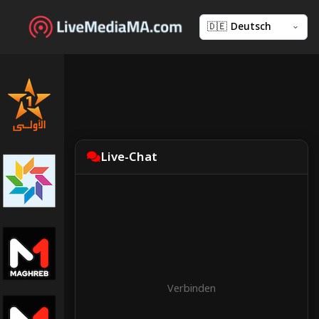
Al
Aoula
HD
Live-Chat
2M
TV
HD
Medi1TV
Maghreb
Verbinden
Medi1TV