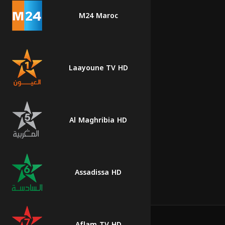
M24 Maroc
Laayoune TV HD
Al Maghribia HD
Assadissa HD
Aflam TV HD