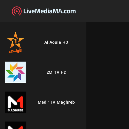
Al Aoula HD
2M TV HD
Medi1TV Maghreb