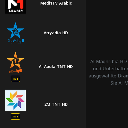
Medi1TV Arabic
Arryadia HD
Al Maghribia HD 
Al Aoula TNT HD
und Unterhaltun
ausgewählte Drame
TNT
Sie Al 
2M TNT HD
TNT