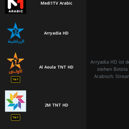
Medi1TV Arabic
Arryadia HD
Arryadia HD ist 
Al Aoula TNT HD
stehen Botola 
Arabisch. Strea
TNT
2M TNT HD
TNT