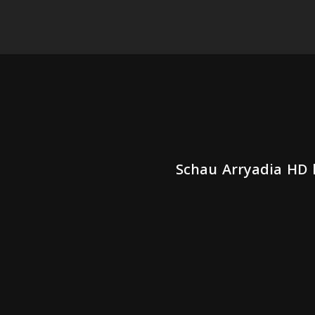
Schau Arryadia HD l