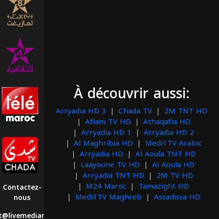
Tamazight
HD
Athaqafia
HD
À découvrir aussi:
Tele
Maroc
Arryadia HD 3
Chada TV
2M TNT HD
HD
Aflam TV HD
Athaqafia HD
Arryadia HD 1
Arryadia HD 2
Al Maghribia HD
Medi1TV Arabic
Chada
Arryadia HD
Al Aoula TNT HD
TV
Laayoune TV HD
Al Aoula HD
Arryadia TNT HD
2M TV HD
M24 Maroc
Tamazight HD
Contactez-
Medi1TV Maghreb
Assadissa HD
nous
t@livemediama.com