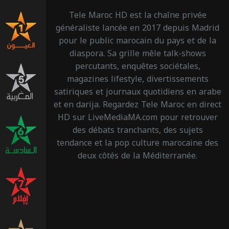
Tele Maroc HD est la chaîne privée
Laayoune
généraliste lancée en 2017 depuis Madrid
TV HD
pour le public marocain du pays et de la
diaspora. Sa grille mêle talk-shows
percutants, enquêtes sociétales,
Al
magazines lifestyle, divertissements
Maghribia
satiriques et journaux quotidiens en arabe
HD
et en darija. Regardez Tele Maroc en direct
HD sur LiveMediaMA.com pour retrouver
Assadissa
des débats tranchants, des sujets
HD
tendance et la pop culture marocaine des
deux côtés de la Méditerranée.
Aflam
TV
HD