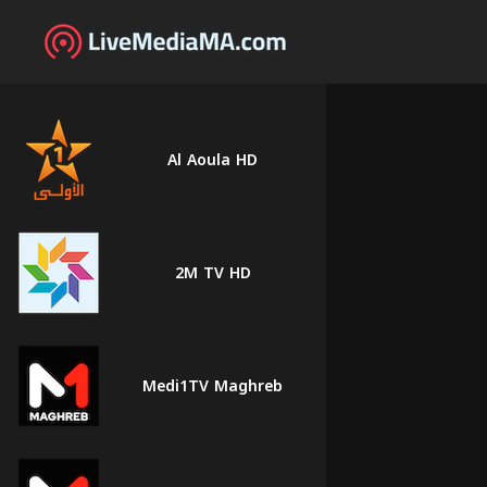
Al Aoula HD
2M TV HD
Medi1TV Maghreb