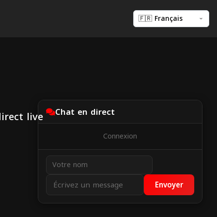
Chat en direct
rect live
Connexion
Envoyer