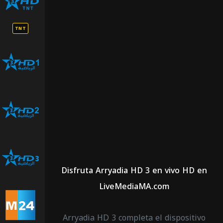
Arryadia
TNT HD
TNT
Arryadia
HD 1
Arryadia
HD 2
Arryadia
HD 3
Disfruta Arryadia HD 3 en vivo HD en
LiveMediaMA.com
M24
Maroc
Arryadia HD 3 completa el dispositivo