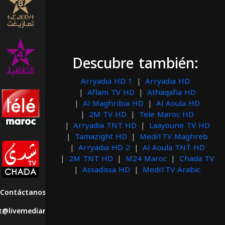
Tamazight
HD
Athaqafia
Descubre también:
HD
Arryadia HD 1
Arryadia HD
Aflam TV HD
Athaqafia HD
Tele
Al Maghribia HD
Al Aoula HD
Maroc
2M TV HD
Tele Maroc HD
HD
Arryadia TNT HD
Laayoune TV HD
Tamazight HD
Medi1TV Maghreb
Arryadia HD 2
Al Aoula TNT HD
Chada
2M TNT HD
M24 Maroc
Chada TV
TV
Assadissa HD
Medi1TV Arabic
Contáctanos
t@livemediama.com