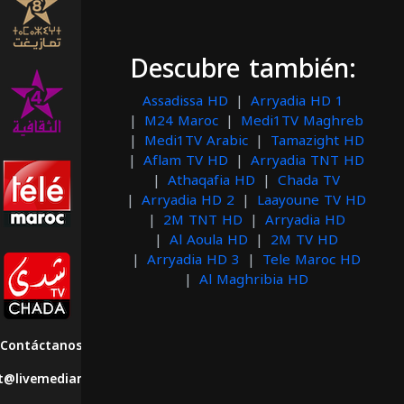
Tamazight
HD
Descubre también:
Athaqafia
Assadissa HD
Arryadia HD 1
HD
M24 Maroc
Medi1TV Maghreb
Medi1TV Arabic
Tamazight HD
Aflam TV HD
Arryadia TNT HD
Tele
Athaqafia HD
Chada TV
Maroc
Arryadia HD 2
Laayoune TV HD
HD
2M TNT HD
Arryadia HD
Al Aoula HD
2M TV HD
Arryadia HD 3
Tele Maroc HD
Chada
Al Maghribia HD
TV
Contáctanos
t@livemediama.com