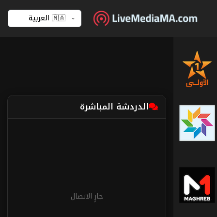
القناة
الأولى
الدردشة المباشرة
القناة
الثانية
-
دوزيم
ميدي
1
تيفي
جارٍ الاتصال
المغرب