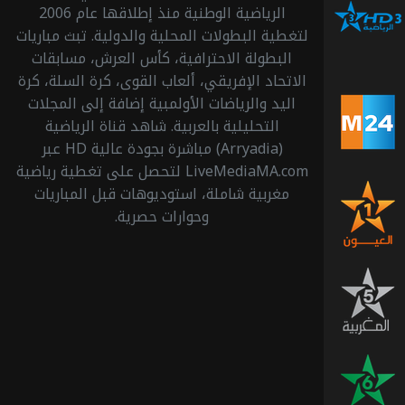
الرياضية
الرياضية الوطنية منذ إطلاقها عام 2006
اتش
لتغطية البطولات المحلية والدولية. تبث مباريات
دي 3
البطولة الاحترافية، كأس العرش، مسابقات
الاتحاد الإفريقي، ألعاب القوى، كرة السلة، كرة
اليد والرياضات الأولمبية إضافة إلى المجلات
قناة
الأخبار
التحليلية بالعربية. شاهد قناة الرياضية
المغربية
(Arryadia) مباشرة بجودة عالية HD عبر
LiveMediaMA.com لتحصل على تغطية رياضية
مغربية شاملة، استوديوهات قبل المباريات
قناة
وحوارات حصرية.
العيون
قناة
المغربية
قناة
السادسة