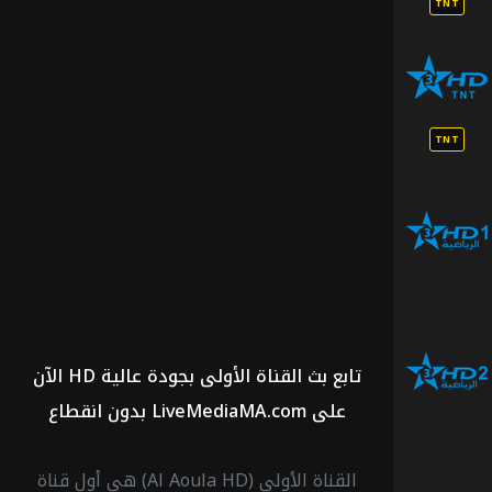
TNT
الرياضية
الأرضية
TNT
قناة
الرياضية
اتش
دي 1
قناة
الرياضية
تابع بث القناة الأولى بجودة عالية HD الآن
اتش
دي 2
على LiveMediaMA.com بدون انقطاع
قناة
القناة الأولى (Al Aoula HD) هي أول قناة