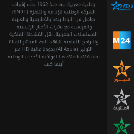
الرياضية
وطنية مغربية تبث منذ 1962 تحت إشراف
اتش
الشركة الوطنية للإذاعة والتلفزة (SNRT).
دي 3
تواصل من الرباط بثها بالأمازيغية والعربية
والفرنسية مع نشرات الأخبار الرئيسية،
المسلسلات المغربية، نقل الأنشطة الملكية
قناة
الأخبار
والبرامج الثقافية. شاهد البث المباشر للقناة
المغربية
الأولى (Al Aoula) بجودة عالية HD عبر
LiveMediaMA.com لمواكبة الأحداث الوطنية
أينما كنت.
قناة
العيون
قناة
المغربية
قناة
السادسة