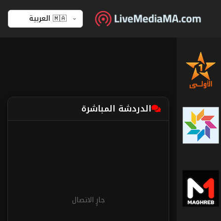
القناة
الأولى
الدردشة المباشرة
القناة
الثانية
-
دوزيم
ميدي
1
تيفي
جارٍ الاتصال
المغرب