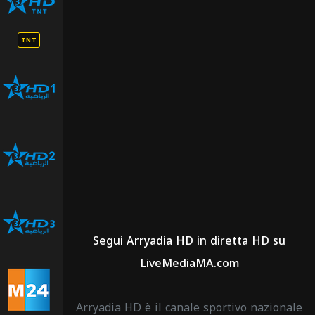
Arryadia
TNT HD
TNT
Arryadia
HD 1
Arryadia
HD 2
Arryadia
HD 3
Segui Arryadia HD in diretta HD su
LiveMediaMA.com
M24
Maroc
Arryadia HD è il canale sportivo nazionale